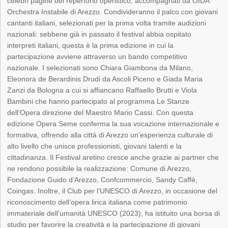
celebri pagine del repertorio operistico, accompagnati da OIDA
Orchestra Instabile di Arezzo. Condivideranno il palco con giovani
cantanti italiani, selezionati per la prima volta tramite audizioni
nazionali: sebbene già in passato il festival abbia ospitato
interpreti italiani, questa è la prima edizione in cui la
partecipazione avviene attraverso un bando competitivo
nazionale. I selezionati sono Chiara Giambona da Milano,
Eleonora de Berardinis Drudi da Ascoli Piceno e Giada Maria
Zanzi da Bologna a cui si affiancano Raffaello Brutti e Viola
Bambini che hanno partecipato al programma Le Stanze
dell’Opera direzione del Maestro Mario Cassi. Con questa
edizione Opera Seme conferma la sua vocazione internazionale e
formativa, offrendo alla città di Arezzo un’esperienza culturale di
alto livello che unisce professionisti, giovani talenti e la
cittadinanza. Il Festival aretino cresce anche grazie ai partner che
ne rendono possibile la realizzazione: Comune di Arezzo,
Fondazione Guido d’Arezzo, Confcommercio, Sandy Caffè,
Coingas. Inoltre, il Club per l’UNESCO di Arezzo, in occasione del
riconoscimento dell’opera lirica italiana come patrimonio
immateriale dell’umanità UNESCO (2023), ha istituito una borsa di
studio per favorire la creatività e la partecipazione di giovani