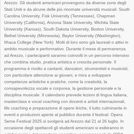
Arezzo. Gli studenti americani provengono da diverse zone degli
Stati Uniti e da alcune delle più rinomate università musicali: South
Carolina University, Fisk University (Tennessee), Chapman
University (California), Arizona State University, Wichita State
University (Kansas), South Dakota University, Boston University,
Bethel University (Minnesota), Baylor University (Washington),
Ithaca College (New York). Molti di loro sono già laureati o attivi in
ambito musicale e performativo. Durante il mese di permanenza
ad Arezzo, i partecipanti saranno coinvolti in un percorso intensivo
che combina studio, pratica artistica e crescita personale. Il
programma è rivolto a cantanti, danzatori, strumentisti e musicisti,
con particolare attenzione ai giovani, e mira a sviluppare
competenze artistiche e pratiche, come la creatività, la
consapevolezza vocale e corporea, la gestione personale e la
disciplina musicale. Il calendario prevede lezioni di lingua italiana,
masterclass e vocal coaching con docenti e artisti internazionali,
life coaching e preparazione di opere liriche, il tutto culminante in
eventi e produzioni aperte al pubblico durante il festival. Opera
Seme Festival 2025 si svolgerà ad Arezzo dal 21 al 26 luglio. In
occasione degli spettacoli gli studenti americani si esibiranno in