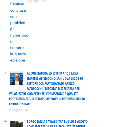
27 luglio 2026
ACCONCIATURA ED ESTETICA 150 MILA
IMPRESE ATTENDONO LA NUOVA LEGGE DI
SETTORE CONFARTIGIANATO AREZZO
MARZOCCHI “RIFORMA NECESSARIA PER
VALORIZZARE COMPETENZE, FORMAZIONE E QUALITÀ
PROFESSIONALE. IL SENATO APPROVI IL PROVVEDIMENTO
ENTRO L’ESTATE”
25 luglio 2026
BORGO JAZZ A CAVALLO TRA LUGLIO E AGOSTO
CONCERTI ESTIVI DI MUSICA JAZZ IN DIVERSI