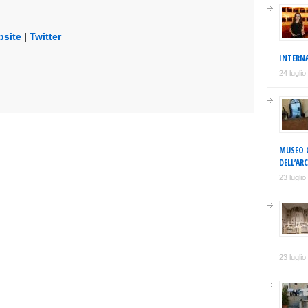
site
|
Twitter
INTERNA
24 lugli
MUSEO C
DELL’AR
23 lugli
23 lugli