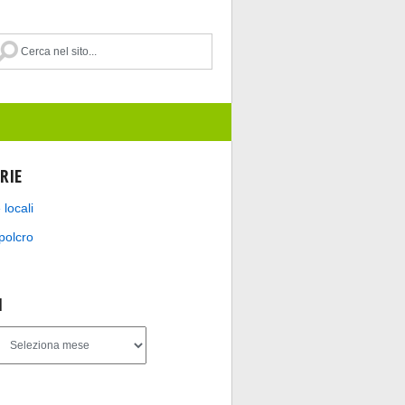
RIE
 locali
polcro
I