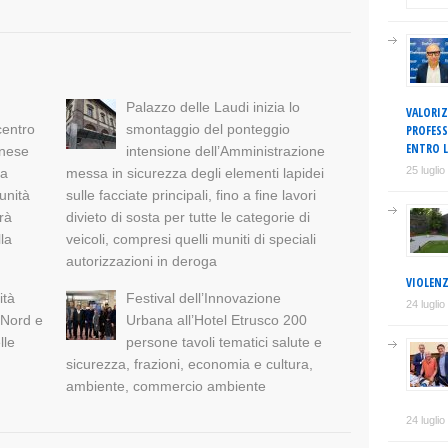
Palazzo delle Laudi inizia lo
VALORIZ
centro
smontaggio del ponteggio
PROFESS
ENTRO L
enese
intensione dell’Amministrazione
25 lugli
ia
messa in sicurezza degli elementi lapidei
unità
sulle facciate principali, fino a fine lavori
rrà
divieto di sosta per tutte le categorie di
lla
veicoli, compresi quelli muniti di speciali
autorizzazioni in deroga
VIOLENZ
ità
Festival dell’Innovazione
24 lugli
 Nord e
Urbana all’Hotel Etrusco 200
lle
persone tavoli tematici salute e
sicurezza, frazioni, economia e cultura,
ambiente, commercio ambiente
24 lugli