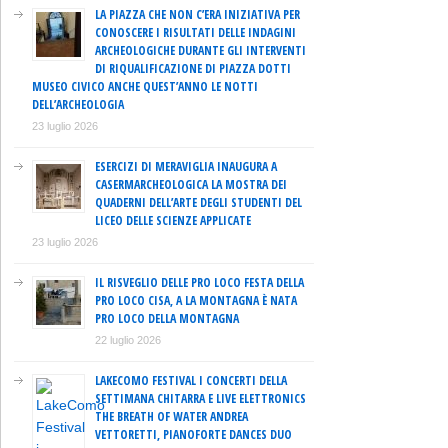
LA PIAZZA CHE NON C’ERA INIZIATIVA PER
CONOSCERE I RISULTATI DELLE INDAGINI
ARCHEOLOGICHE DURANTE GLI INTERVENTI
DI RIQUALIFICAZIONE DI PIAZZA DOTTI
MUSEO CIVICO ANCHE QUEST’ANNO LE NOTTI
DELL’ARCHEOLOGIA
23 luglio 2026
ESERCIZI DI MERAVIGLIA INAUGURA A
CASERMARCHEOLOGICA LA MOSTRA DEI
QUADERNI DELL’ARTE DEGLI STUDENTI DEL
LICEO DELLE SCIENZE APPLICATE
23 luglio 2026
IL RISVEGLIO DELLE PRO LOCO FESTA DELLA
PRO LOCO CISA, A LA MONTAGNA È NATA
PRO LOCO DELLA MONTAGNA
22 luglio 2026
LAKECOMO FESTIVAL I CONCERTI DELLA
SETTIMANA CHITARRA E LIVE ELETTRONICS
THE BREATH OF WATER ANDREA
VETTORETTI, PIANOFORTE DANCES DUO