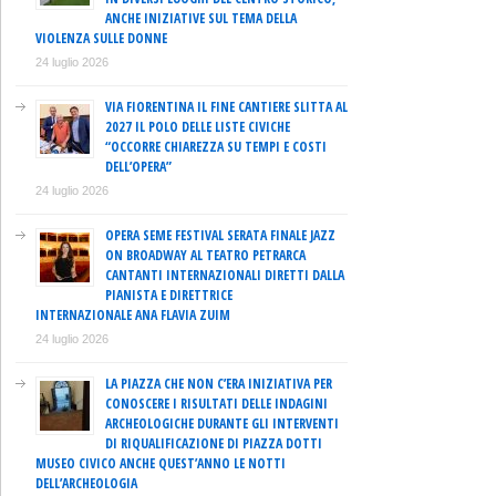
ANCHE INIZIATIVE SUL TEMA DELLA
VIOLENZA SULLE DONNE
24 luglio 2026
VIA FIORENTINA IL FINE CANTIERE SLITTA AL
2027 IL POLO DELLE LISTE CIVICHE
“OCCORRE CHIAREZZA SU TEMPI E COSTI
DELL’OPERA”
24 luglio 2026
OPERA SEME FESTIVAL SERATA FINALE JAZZ
ON BROADWAY AL TEATRO PETRARCA
CANTANTI INTERNAZIONALI DIRETTI DALLA
PIANISTA E DIRETTRICE
INTERNAZIONALE ANA FLAVIA ZUIM
24 luglio 2026
LA PIAZZA CHE NON C’ERA INIZIATIVA PER
CONOSCERE I RISULTATI DELLE INDAGINI
ARCHEOLOGICHE DURANTE GLI INTERVENTI
DI RIQUALIFICAZIONE DI PIAZZA DOTTI
MUSEO CIVICO ANCHE QUEST’ANNO LE NOTTI
DELL’ARCHEOLOGIA