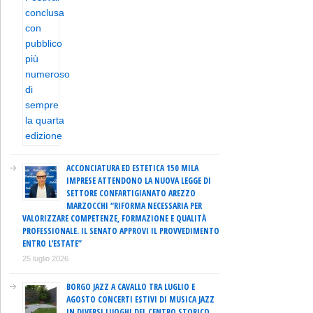
ACCONCIATURA ED ESTETICA 150 MILA
IMPRESE ATTENDONO LA NUOVA LEGGE DI
SETTORE CONFARTIGIANATO AREZZO
MARZOCCHI “RIFORMA NECESSARIA PER
VALORIZZARE COMPETENZE, FORMAZIONE E QUALITÀ
PROFESSIONALE. IL SENATO APPROVI IL PROVVEDIMENTO
ENTRO L’ESTATE”
25 luglio 2026
BORGO JAZZ A CAVALLO TRA LUGLIO E
AGOSTO CONCERTI ESTIVI DI MUSICA JAZZ
IN DIVERSI LUOGHI DEL CENTRO STORICO,