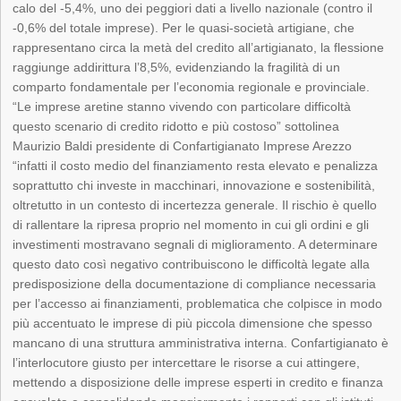
calo del -5,4%, uno dei peggiori dati a livello nazionale (contro il
-0,6% del totale imprese). Per le quasi-società artigiane, che
rappresentano circa la metà del credito all’artigianato, la flessione
raggiunge addirittura l’8,5%, evidenziando la fragilità di un
comparto fondamentale per l’economia regionale e provinciale.
“Le imprese aretine stanno vivendo con particolare difficoltà
questo scenario di credito ridotto e più costoso” sottolinea
Maurizio Baldi presidente di Confartigianato Imprese Arezzo
“infatti il costo medio del finanziamento resta elevato e penalizza
soprattutto chi investe in macchinari, innovazione e sostenibilità,
oltretutto in un contesto di incertezza generale. Il rischio è quello
di rallentare la ripresa proprio nel momento in cui gli ordini e gli
investimenti mostravano segnali di miglioramento. A determinare
questo dato così negativo contribuiscono le difficoltà legate alla
predisposizione della documentazione di compliance necessaria
per l’accesso ai finanziamenti, problematica che colpisce in modo
più accentuato le imprese di più piccola dimensione che spesso
mancano di una struttura amministrativa interna. Confartigianato è
l’interlocutore giusto per intercettare le risorse a cui attingere,
mettendo a disposizione delle imprese esperti in credito e finanza