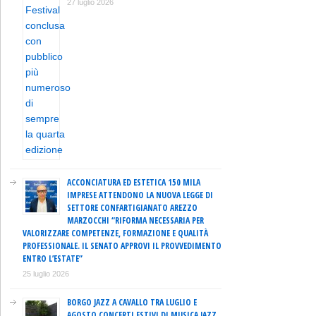
27 luglio 2026
ACCONCIATURA ED ESTETICA 150 MILA
IMPRESE ATTENDONO LA NUOVA LEGGE DI
SETTORE CONFARTIGIANATO AREZZO
MARZOCCHI “RIFORMA NECESSARIA PER
VALORIZZARE COMPETENZE, FORMAZIONE E QUALITÀ
PROFESSIONALE. IL SENATO APPROVI IL PROVVEDIMENTO
ENTRO L’ESTATE”
25 luglio 2026
BORGO JAZZ A CAVALLO TRA LUGLIO E
AGOSTO CONCERTI ESTIVI DI MUSICA JAZZ