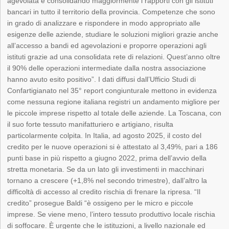
agevolata e consolidando maggiormente i rapporti con gli istituti
bancari in tutto il territorio della provincia. Competenze che sono
in grado di analizzare e rispondere in modo appropriato alle
esigenze delle aziende, studiare le soluzioni migliori grazie anche
all’accesso a bandi ed agevolazioni e proporre operazioni agli
istituti grazie ad una consolidata rete di relazioni. Quest’anno oltre
il 90% delle operazioni intermediate dalla nostra associazione
hanno avuto esito positivo”. I dati diffusi dall’Ufficio Studi di
Confartigianato nel 35° report congiunturale mettono in evidenza
come nessuna regione italiana registri un andamento migliore per
le piccole imprese rispetto al totale delle aziende. La Toscana, con
il suo forte tessuto manifatturiero e artigiano, risulta
particolarmente colpita. In Italia, ad agosto 2025, il costo del
credito per le nuove operazioni si è attestato al 3,49%, pari a 186
punti base in più rispetto a giugno 2022, prima dell’avvio della
stretta monetaria. Se da un lato gli investimenti in macchinari
tornano a crescere (+1,8% nel secondo trimestre), dall’altro la
difficoltà di accesso al credito rischia di frenare la ripresa. “Il
credito” prosegue Baldi “è ossigeno per le micro e piccole
imprese. Se viene meno, l’intero tessuto produttivo locale rischia
di soffocare. È urgente che le istituzioni, a livello nazionale ed