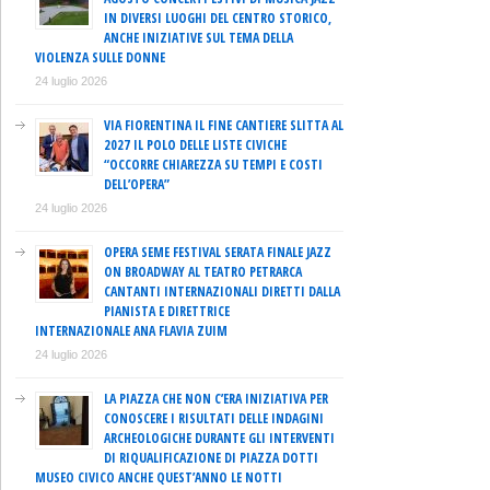
IN DIVERSI LUOGHI DEL CENTRO STORICO,
ANCHE INIZIATIVE SUL TEMA DELLA
VIOLENZA SULLE DONNE
24 luglio 2026
VIA FIORENTINA IL FINE CANTIERE SLITTA AL
2027 IL POLO DELLE LISTE CIVICHE
“OCCORRE CHIAREZZA SU TEMPI E COSTI
DELL’OPERA”
24 luglio 2026
OPERA SEME FESTIVAL SERATA FINALE JAZZ
ON BROADWAY AL TEATRO PETRARCA
CANTANTI INTERNAZIONALI DIRETTI DALLA
PIANISTA E DIRETTRICE
INTERNAZIONALE ANA FLAVIA ZUIM
24 luglio 2026
LA PIAZZA CHE NON C’ERA INIZIATIVA PER
CONOSCERE I RISULTATI DELLE INDAGINI
ARCHEOLOGICHE DURANTE GLI INTERVENTI
DI RIQUALIFICAZIONE DI PIAZZA DOTTI
MUSEO CIVICO ANCHE QUEST’ANNO LE NOTTI