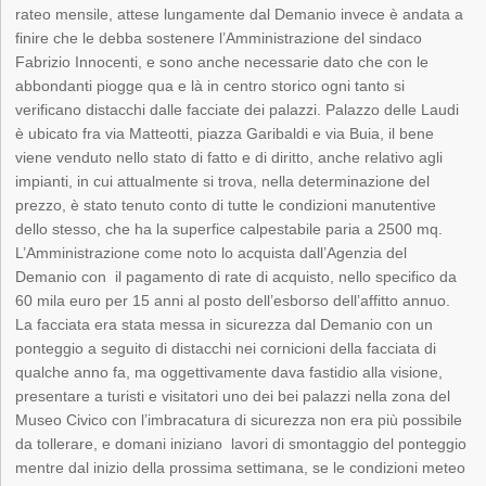
rateo mensile, attese lungamente dal Demanio invece è andata a
finire che le debba sostenere l’Amministrazione del sindaco
Fabrizio Innocenti, e sono anche necessarie dato che con le
abbondanti piogge qua e là in centro storico ogni tanto si
verificano distacchi dalle facciate dei palazzi. Palazzo delle Laudi
è ubicato fra via Matteotti, piazza Garibaldi e via Buia, il bene
viene venduto nello stato di fatto e di diritto, anche relativo agli
impianti, in cui attualmente si trova, nella determinazione del
prezzo, è stato tenuto conto di tutte le condizioni manutentive
dello stesso, che ha la superfice calpestabile paria a 2500 mq.
L’Amministrazione come noto lo acquista dall’Agenzia del
Demanio con il pagamento di rate di acquisto, nello specifico da
60 mila euro per 15 anni al posto dell’esborso dell’affitto annuo.
La facciata era stata messa in sicurezza dal Demanio con un
ponteggio a seguito di distacchi nei cornicioni della facciata di
qualche anno fa, ma oggettivamente dava fastidio alla visione,
presentare a turisti e visitatori uno dei bei palazzi nella zona del
Museo Civico con l’imbracatura di sicurezza non era più possibile
da tollerare, e domani iniziano lavori di smontaggio del ponteggio
mentre dal inizio della prossima settimana, se le condizioni meteo