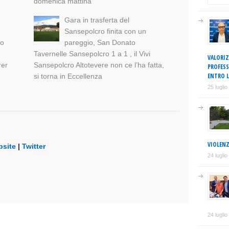
domenica mattina
Gara in trasferta del
Sansepolcro finita con un
no
pareggio, San Donato
Tavernelle Sansepolcro 1 a 1 , il Vivi
VALORIZ
rer
Sansepolcro Altotevere non ce l’ha fatta,
PROFESS
ENTRO L
si torna in Eccellenza
25 lugli
VIOLENZ
site
|
Twitter
24 lugli
24 lugli