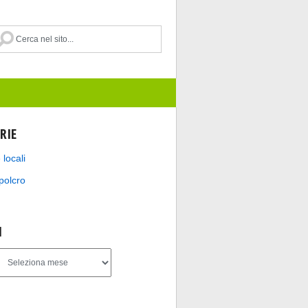
RIE
 locali
polcro
I