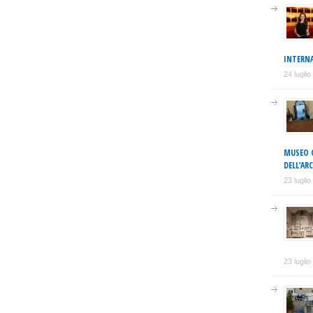
INTERNA
24 lugli
MUSEO C
DELL’AR
23 lugli
23 lugli