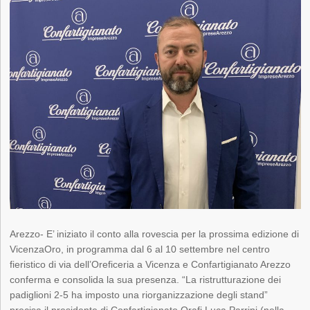
Arezzo- E’ iniziato il conto alla rovescia per la prossima edizione di
VicenzaOro, in programma dal 6 al 10 settembre nel centro
fieristico di via dell’Oreficeria a Vicenza e Confartigianato Arezzo
conferma e consolida la sua presenza. “La ristrutturazione dei
padiglioni 2-5 ha imposto una riorganizzazione degli stand”
precisa il presidente di Confartigianato Orafi Luca Parrini (nella