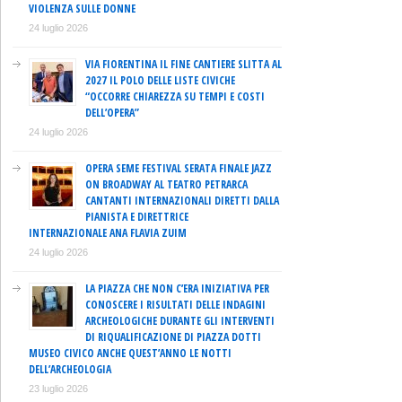
VIOLENZA SULLE DONNE
24 luglio 2026
VIA FIORENTINA IL FINE CANTIERE SLITTA AL
2027 IL POLO DELLE LISTE CIVICHE
“OCCORRE CHIAREZZA SU TEMPI E COSTI
DELL’OPERA”
24 luglio 2026
OPERA SEME FESTIVAL SERATA FINALE JAZZ
ON BROADWAY AL TEATRO PETRARCA
CANTANTI INTERNAZIONALI DIRETTI DALLA
PIANISTA E DIRETTRICE
INTERNAZIONALE ANA FLAVIA ZUIM
24 luglio 2026
LA PIAZZA CHE NON C’ERA INIZIATIVA PER
CONOSCERE I RISULTATI DELLE INDAGINI
ARCHEOLOGICHE DURANTE GLI INTERVENTI
DI RIQUALIFICAZIONE DI PIAZZA DOTTI
MUSEO CIVICO ANCHE QUEST’ANNO LE NOTTI
DELL’ARCHEOLOGIA
23 luglio 2026