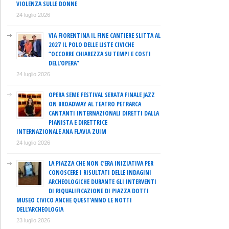
VIOLENZA SULLE DONNE
24 luglio 2026
VIA FIORENTINA IL FINE CANTIERE SLITTA AL
2027 IL POLO DELLE LISTE CIVICHE
“OCCORRE CHIAREZZA SU TEMPI E COSTI
DELL’OPERA”
24 luglio 2026
OPERA SEME FESTIVAL SERATA FINALE JAZZ
ON BROADWAY AL TEATRO PETRARCA
CANTANTI INTERNAZIONALI DIRETTI DALLA
PIANISTA E DIRETTRICE
INTERNAZIONALE ANA FLAVIA ZUIM
24 luglio 2026
LA PIAZZA CHE NON C’ERA INIZIATIVA PER
CONOSCERE I RISULTATI DELLE INDAGINI
ARCHEOLOGICHE DURANTE GLI INTERVENTI
DI RIQUALIFICAZIONE DI PIAZZA DOTTI
MUSEO CIVICO ANCHE QUEST’ANNO LE NOTTI
DELL’ARCHEOLOGIA
23 luglio 2026