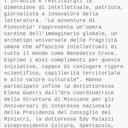
l’infanzia e restituirgli la
dimensione di intellettuale, patriota,
giornalista e innovatore della
letteratura. ‘Le avventure di
Pinocchio’ rappresenta un’opera
cardine dell’immaginario globale, un
archetipo universale delle fragilità
umane che affascinò intellettuali di
tutto il mondo come Benedetto Croce.
Esprimo i miei complimenti per questa
iniziativa, capace di coniugare rigore
scientifico, capillarità territoriale
e alto valore culturale”. Hanno
partecipato infine la
d
ott
ottore
ssa
Elena Guerri dall’Oro
c
oordinatrice
della Struttura di Missione per gli
Anniversari di interesse nazionale
della Presidenza del Consiglio dei
Ministri, la
d
ott
ore
ssa Edy Palazzi
v
icepresidente Cultura, Spettacolo,