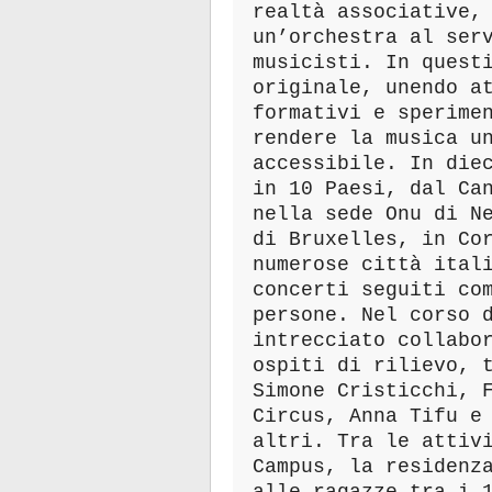
realtà associative,
un’orchestra al ser
musicisti. In quest
originale, unendo a
formativi e sperime
rendere la musica u
accessibile. In die
in 10 Paesi, dal Ca
nella sede Onu di N
di Bruxelles, in Co
numerose città ital
concerti seguiti co
persone. Nel corso 
intrecciato collabo
ospiti di rilievo, 
Simone Cristicchi, 
Circus, Anna Tifu e
altri. Tra le attiv
Campus, la residenz
alle ragazze tra i 