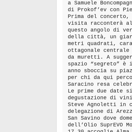
a Samuele Boncompag
di Prokof’ev con Pi
Prima del concerto,
visita racconterà a
questo angolo di ve
della città, un gia
metri quadrati, car
ottagonale centrale
da muretti. A sugge
spazio “segreto” è 
anno sboccia su pia
per chi da qui perc
Saracino resa celeb
Le prime due date s
degustazione di vin
Steve Agnoletti in 
delegazione di Arez
San Savino dove dom
dell’Olio SuprEVO M
17.30 accoglie Alma