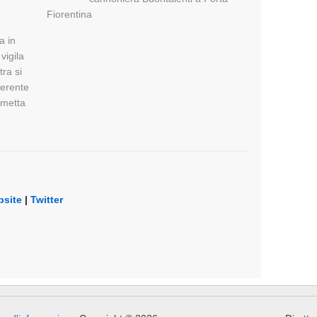
Fiorentina
a in
vigila
tra si
oerente
imetta
site
|
Twitter