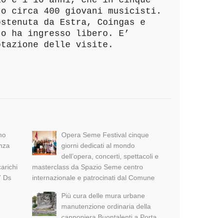
to circa 400 giovani musicisti.
ostenuta da Estra, Coingas e
to ha ingresso libero. E’
otazione delle visite.
no
Opera Seme Festival cinque
nza
giorni dedicati al mondo
dell’opera, concerti, spettacoli e
carichi
masterclass da Spazio Seme centro
7 Ds
internazionale e patrocinati dal Comune
Più cura delle mura urbane
manutenzione ordinaria della
cannoniera Buontalenti a Porta