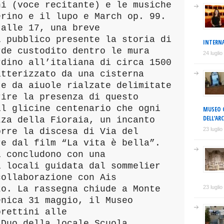
ni (voce recitante) e le musiche
erino e il lupo e March op. 99.
 alle 17, una breve
l pubblico presente la storia di
INTERNA
rde custodito dentro le mura
24 lugli
rdino all’italiana di circa 1500
atterizzato da una cisterna
 e da aiuole rialzate delimitate
rire la presenza di questo
il glicine centenario che ogni
MUSEO C
DELL’AR
zza della Fioraia, un incanto
23 lugli
orre la discesa di Via del
re dal film “La vita è bella”.
i concludono con una
i locali guidata dal sommelier
collaborazione con Ais
zo. La rassegna chiude a Monte
23 lugli
enica 31 maggio, il Museo
orettini alle
 Duo della locale Scuola