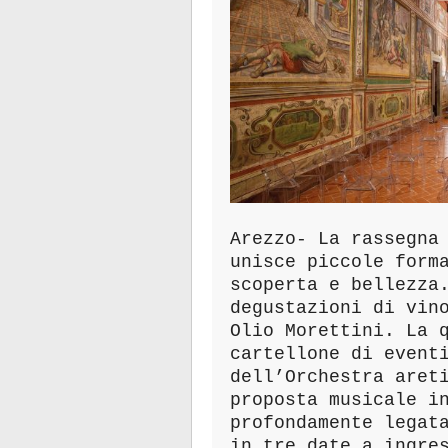
Arezzo- La rassegna
unisce piccole form
scoperta e bellezza
degustazioni di vin
Olio Morettini.
La 
cartellone di event
dell’Orchestra aret
proposta musicale i
profondamente legat
in tre date a ingre