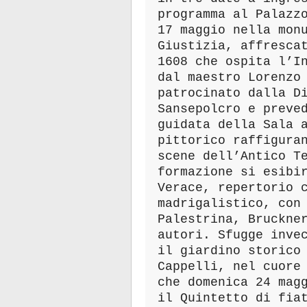
programma al Palazz
17 maggio nella mon
Giustizia, affresca
1608 che ospita l’I
dal maestro Lorenzo
patrocinato dalla D
Sansepolcro e preve
guidata della Sala 
pittorico raffigura
scene dell’Antico T
formazione si esibi
Verace, repertorio 
madrigalistico, con
Palestrina, Bruckne
autori. Sfugge inve
il giardino storico
Cappelli, nel cuore
che domenica 24 mag
il Quintetto di fia