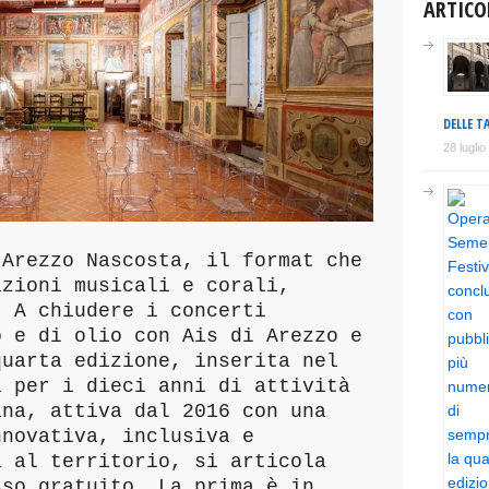
ARTICO
DELLE TA
28 lugli
 Arezzo Nascosta, il format che
azioni musicali e corali,
. A chiudere i concerti
o e di olio con Ais di Arezzo e
quarta edizione, inserita nel
i per i dieci anni di attività
ina, attiva dal 2016 con una
nnovativa, inclusiva e
a al territorio, si articola
sso gratuito. La prima è in