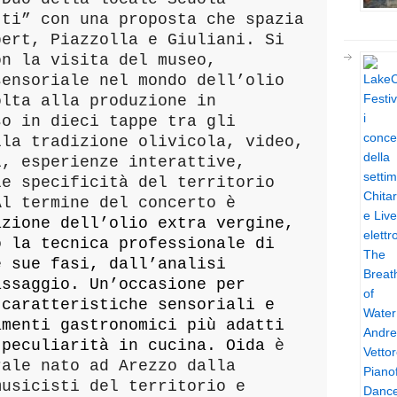
tti” con una proposta che spazia
bert, Piazzolla e Giuliani. Si
on la visita del museo,
sensoriale nel mondo dell’olio
olta alla produzione in
so in dieci tappe tra gli
lla tradizione olivicola, video,
i, esperienze interattive,
le specificità del territorio
Al termine del concerto è
azione dell’olio extra vergine,
o la tecnica professionale di
e sue fasi, dall’analisi
assaggio.
Un’occasione per
 caratteristiche sensoriali e
amenti gastronomici più adatti
 peculiarità in cucina. Oida
è
rale nato ad Arezzo dalla
musicisti del territorio e