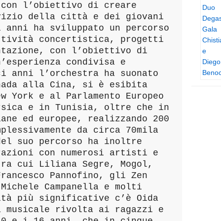
 con l’obiettivo di creare
vizio della città e dei giovani
i anni ha sviluppato un percorso
ttività concertistica, progetti
ntazione, con l’obiettivo di
n’esperienza condivisa e
ci anni l’orchestra ha suonato
nada alla Cina, si è esibita
ew York e al Parlamento Europeo
rsica e in Tunisia, oltre che in
iane ed europee, realizzando 200
mplessivamente da circa 70mila
del suo percorso ha inoltre
razioni con numerosi artisti e
tra cui Liliana Segre, Mogol,
Francesco Pannofino, gli Zen
 Michele Campanella e molti
ità più significative c’è Oida
a musicale rivolta ai ragazzi e
10 e i 16 anni, che in cinque