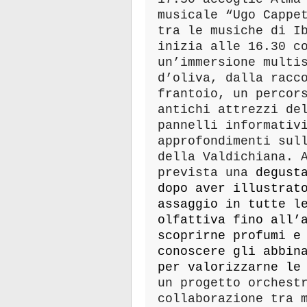
musicale “Ugo Cappe
tra le musiche di I
inizia alle 16.30 c
un’immersione multi
d’oliva, dalla racc
frantoio, un percor
antichi attrezzi de
pannelli informativ
approfondimenti sul
della Valdichiana. 
prevista una
degust
dopo aver illustrat
assaggio in tutte l
olfattiva fino all’
scoprirne profumi e
conoscere gli abbin
per valorizzarne le
un progetto orchest
collaborazione tra 