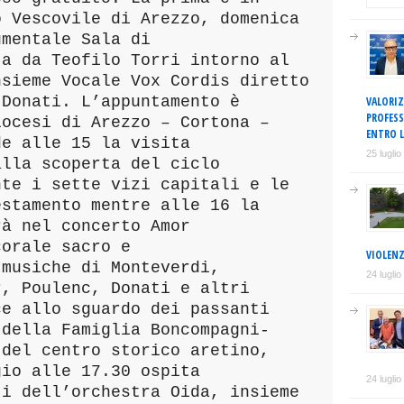
o Vescovile di Arezzo, domenica
umentale Sala di
ta da Teofilo Torri intorno al
nsieme Vocale Vox Cordis diretto
 Donati. L’appuntamento è
VALORIZ
PROFESS
iocesi di Arezzo – Cortona –
ENTRO L
de alle 15 la visita
25 lugli
alla scoperta del ciclo
nte i sette vizi capitali e le
estamento mentre alle 16 la
rà nel concerto Amor
corale sacro e
VIOLENZ
 musiche di Monteverdi,
24 lugli
r, Poulenc, Donati e altri
ce allo sguardo dei passanti
 della Famiglia Boncompagni-
 del centro storico aretino,
gio alle 17.30 ospita
24 lugli
ti dell’orchestra Oida, insieme