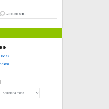
RIE
 locali
polcro
I