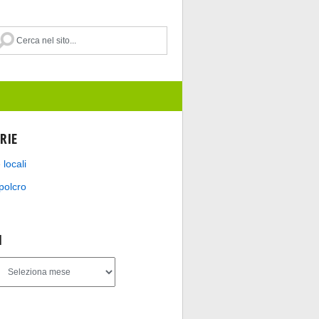
RIE
 locali
polcro
I