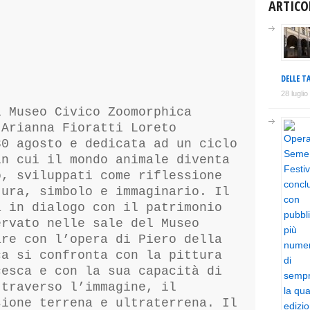
ARTICO
DELLE TA
28 lugli
l Museo Civico Zoomorphica
 Arianna Fioratti Loreto
30 agosto e dedicata ad un ciclo
in cui il mondo animale diventa
o, sviluppati come riflessione
tura, simbolo e immaginario. Il
a in dialogo con il patrimonio
ervato nelle sale del Museo
are con l’opera di Piero della
ca si confronta con la pittura
cesca e con la sua capacità di
ttraverso l’immagine, il
sione terrena e ultraterrena. Il