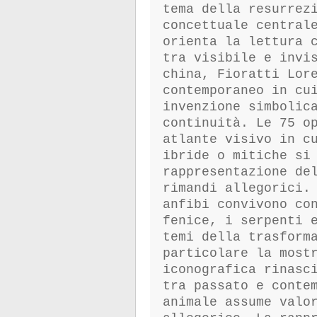
tema della resurrez
concettuale central
orienta la lettura 
tra visibile e invi
china, Fioratti Lor
contemporaneo in cu
invenzione simbolic
continuità. Le 75 o
atlante visivo in c
ibride o mitiche si
rappresentazione de
rimandi allegorici.
anfibi convivono co
fenice, i serpenti 
temi della trasform
particolare la most
iconografica rinasc
tra passato e conte
animale assume valo