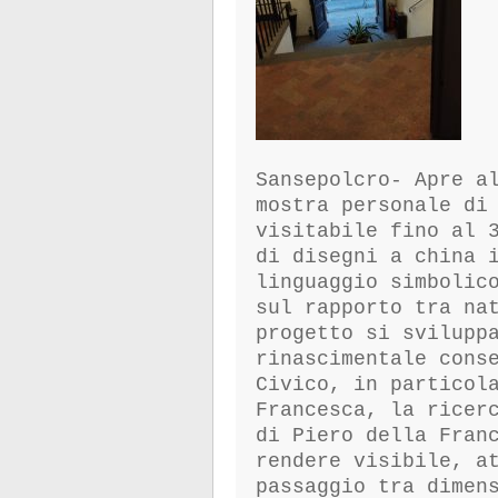
Sansepolcro- Apre a
mostra personale di
visitabile fino al 
di disegni a china 
linguaggio simbolic
sul rapporto tra na
progetto si svilupp
rinascimentale cons
Civico, in particol
Francesca, la ricer
di Piero della Fran
rendere visibile, a
passaggio tra dimen