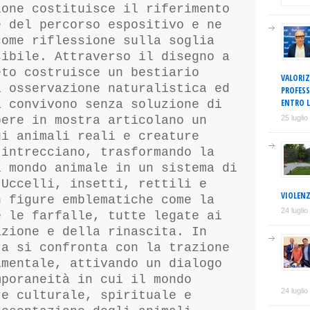
ione costituisce il riferimento
e del percorso espositivo e ne
come riflessione sulla soglia
sibile. Attraverso il disegno a
eto costruisce un bestiario
VALORIZ
i osservazione naturalistica ed
PROFESS
ENTRO L
a convivono senza soluzione di
pere in mostra articolano un
25 lugli
ui animali reali e creature
 intrecciano, trasformando la
l mondo animale in un sistema di
 Uccelli, insetti, rettili e
VIOLENZ
n figure emblematiche come la
24 lugli
e le farfalle, tutte legate ai
azione e della rinascita. In
ra si confronta con la trazione
imentale, attivando un dialogo
mporaneità in cui il mondo
24 lugli
re culturale, spirituale e