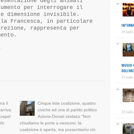
resentazione degli animali
rumento per interrogare il
 e dimensione invisibile.
lla Francesca, in particolare
INTERNA
rrezione, rappresenta per
24 lugli
mento.
i
MUSEO C
DELL’AR
23 lugli
na il
Cinque liste coalizione, quattro
arriva
civiche ed una di partito politico
23 lugli
Gospel
Azione-Donati sindaco “Non
olo
chiudiamo le porte a nessuno: la
coalizione è aperta, ma presentiamo ciò