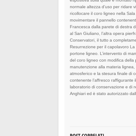
espositiva sulla quale è montato ri
normale altezza d’uso per ridare visi
ricollocare il coro ligneo nella Sa
movimentare il pannello contenente
Francesca dalla parete di destra do
al San Giuliano, l’altra opera pier
Conservatori, il tutto a completame
Resurrezione per il capolavoro La 
portone ligneo. L’intervento di m
del coro ligneo con modifica della 
manutenzione alla materia lignea, ri
atmosferico e la stesura finale di 
contenente l’affresco raffigurante
laboratorio di conservazione e di r
Anghiari ed è stato autorizzato da
POST CORRELATI