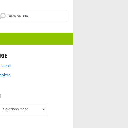
RIE
 locali
polcro
I