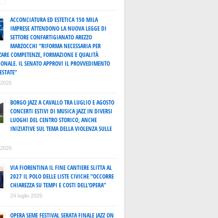
ACCONCIATURA ED ESTETICA 150 MILA
IMPRESE ATTENDONO LA NUOVA LEGGE DI
SETTORE CONFARTIGIANATO AREZZO
MARZOCCHI “RIFORMA NECESSARIA PER
ZARE COMPETENZE, FORMAZIONE E QUALITÀ
IONALE. IL SENATO APPROVI IL PROVVEDIMENTO
ESTATE”
o 2026
BORGO JAZZ A CAVALLO TRA LUGLIO E AGOSTO
CONCERTI ESTIVI DI MUSICA JAZZ IN DIVERSI
LUOGHI DEL CENTRO STORICO, ANCHE
INIZIATIVE SUL TEMA DELLA VIOLENZA SULLE
o 2026
VIA FIORENTINA IL FINE CANTIERE SLITTA AL
2027 IL POLO DELLE LISTE CIVICHE “OCCORRE
CHIAREZZA SU TEMPI E COSTI DELL’OPERA”
24 luglio 2026
OPERA SEME FESTIVAL SERATA FINALE JAZZ ON