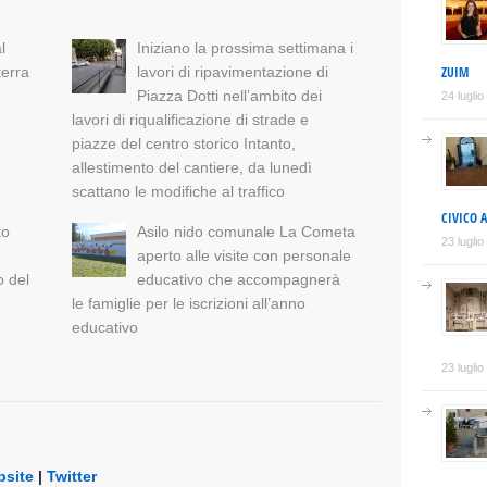
l
Iniziano la prossima settimana i
ZUIM
terra
lavori di ripavimentazione di
Piazza Dotti nell’ambito dei
24 lugli
lavori di riqualificazione di strade e
piazze del centro storico Intanto,
allestimento del cantiere, da lunedì
scattano le modifiche al traffico
CIVICO 
to
Asilo nido comunale La Cometa
23 lugli
aperto alle visite con personale
o del
educativo che accompagnerà
le famiglie per le iscrizioni all’anno
educativo
23 lugli
site
|
Twitter