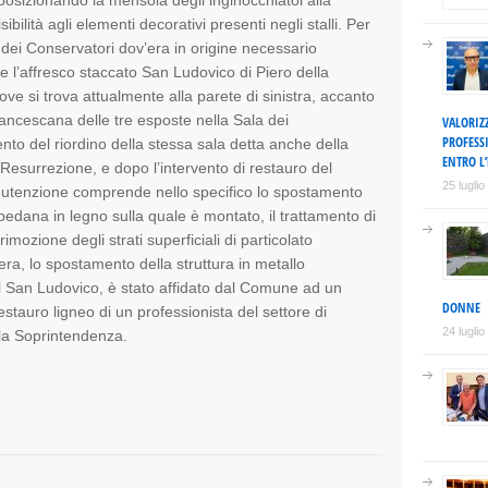
posizionando la mensola degli inginocchiatoi alla
bilità agli elementi decorativi presenti negli stalli. Per
la dei Conservatori dov’era in origine necessario
 l’affresco staccato San Ludovico di Piero della
ve si trova attualmente alla parete di sinistra, accanto
francescana delle tre esposte nella Sala dei
VALORIZ
PROFESS
nto del riordino della stessa sala detta anche della
ENTRO L’
Resurrezione, e dopo l’intervento di restauro del
25 lugli
anutenzione comprende nello specifico lo spostamento
pedana in legno sulla quale è montato, il trattamento di
mozione degli strati superficiali di particolato
cera, lo spostamento della struttura in metallo
 il San Ludovico, è stato affidato dal Comune ad un
DONNE
estauro ligneo di un professionista del settore di
24 lugli
lla Soprintendenza.