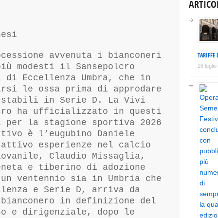
ARTICO
nesi
ocessione avvenuta i bianconeri
TARIFFE 
più modesti il Sansepolcro
28 lugli
a di Eccellenza Umbra, che in
arsi le ossa prima di approdare
 stabili in Serie D. La Vivi
cro ha ufficializzato in questi
i per la stagione sportiva 2026
rtivo è l’eugubino Daniele
’attivo esperienze nel calcio
iovanile, Claudio Missaglia,
eneta e tiberino di adozione
 un ventennio sia in Umbria che
llenza e Serie D, arriva da
 bianconero in definizione del
co e dirigenziale, dopo le