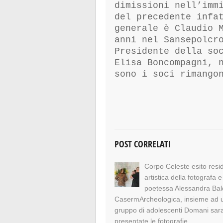
dimissioni nell’imm
del precedente infa
generale è Claudio 
anni nel Sansepolcr
Presidente della so
Elisa Boncompagni, 
sono i soci rimango
POST CORRELATI
Corpo Celeste esito res
artistica della fotografa e
poetessa Alessandra Bal
CasermArcheologica, insieme ad 
gruppo di adolescenti Domani sar
presentate le fotografie