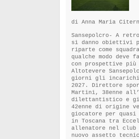
di Anna Maria Citer
Sansepolcro- A retr
si danno obiettivi 
riparte come squadr
qualche modo deve f
con prospettive più
Altotevere Sansepol
giorni gli incarich
2027. Direttore spo
Martini, 38enne all
dilettantistico e g
42enne di origine v
giocatore per quasi
in Toscana tra Ecce
allenatore nel club
nuovo assetto tecni