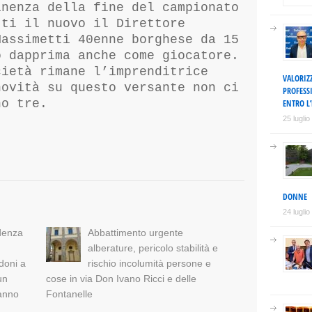
inenza della fine del campionato
tti il nuovo il Direttore
Massimetti 40enne borghese da 15
o dapprima anche come giocatore.
cietà rimane l’imprenditrice
VALORIZ
novità su questo versante non ci
PROFESS
no tre.
ENTRO L’
25 lugli
DONNE
24 lugli
idenza
Abbattimento urgente
alberature, pericolo stabilità e
doni a
rischio incolumità persone e
un
cose in via Don Ivano Ricci e delle
anno
Fontanelle