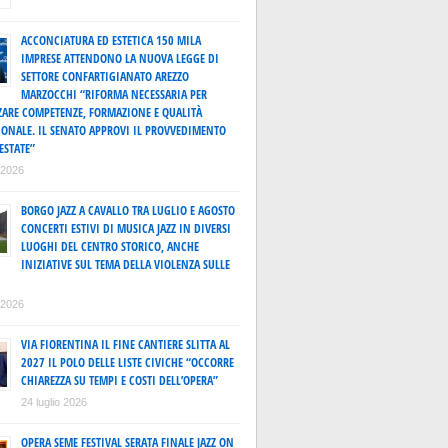
ACCONCIATURA ED ESTETICA 150 MILA
IMPRESE ATTENDONO LA NUOVA LEGGE DI
SETTORE CONFARTIGIANATO AREZZO
MARZOCCHI “RIFORMA NECESSARIA PER
ZARE COMPETENZE, FORMAZIONE E QUALITÀ
IONALE. IL SENATO APPROVI IL PROVVEDIMENTO
ESTATE”
o 2026
BORGO JAZZ A CAVALLO TRA LUGLIO E AGOSTO
CONCERTI ESTIVI DI MUSICA JAZZ IN DIVERSI
LUOGHI DEL CENTRO STORICO, ANCHE
INIZIATIVE SUL TEMA DELLA VIOLENZA SULLE
o 2026
VIA FIORENTINA IL FINE CANTIERE SLITTA AL
2027 IL POLO DELLE LISTE CIVICHE “OCCORRE
CHIAREZZA SU TEMPI E COSTI DELL’OPERA”
24 luglio 2026
OPERA SEME FESTIVAL SERATA FINALE JAZZ ON