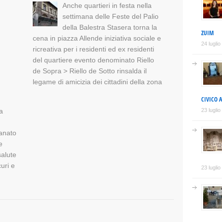
Anche quartieri in festa nella
settimana delle Feste del Palio
della Balestra Stasera torna la
ZUIM
cena in piazza Allende iniziativa sociale e
24 lugli
ricreativa per i residenti ed ex residenti
del quartiere evento denominato Riello
de Sopra > Riello de Sotto rinsalda il
legame di amicizia dei cittadini della zona
CIVICO 
a
23 lugli
ianato
e
salute
curi e
23 lugli