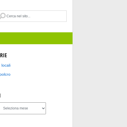
RIE
 locali
polcro
I