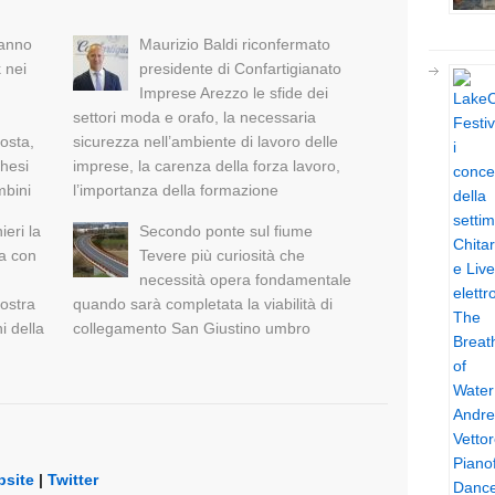
ranno
Maurizio Baldi riconfermato
k nei
presidente di Confartigianato
Imprese Arezzo le sfide dei
settori moda e orafo, la necessaria
sosta,
sicurezza nell’ambiente di lavoro delle
ghesi
imprese, la carenza della forza lavoro,
mbini
l’importanza della formazione
eri la
Secondo ponte sul fiume
ta con
Tevere più curiosità che
necessità opera fondamentale
Mostra
quando sarà completata la viabilità di
i della
collegamento San Giustino umbro
site
|
Twitter