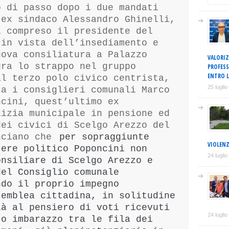
o di passo dopo i due mandati
’ex sindaco Alessandro Ghinelli,
i compreso il presidente del
 in vista dell’insediamento e
uova consiliatura a Palazzo
VALORIZ
ura lo strappo nel gruppo
PROFESS
ENTRO L
al terzo polo civico centrista,
25 lugli
ta i consiglieri comunali Marco
ncini, quest’ultimo ex
lizia municipale in pensione ed
dei civici di Scelgo Arezzo del
nciano che
per sopraggiunte
VIOLENZ
tere politico Poponcini non
24 lugli
onsiliare di Scelgo Arezzo e
del Consiglio
c
omunale
ndo il proprio impegno
semblea cittadina,
in solitudine
ià al pensiero di
voti ricevuti
24 lugli
to imbarazzo tra le fila dei