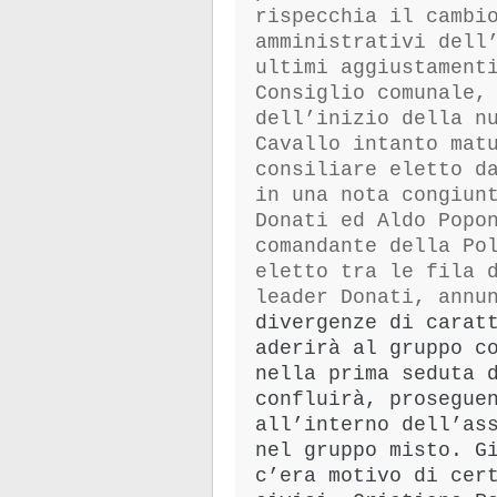
rispecchia il cambi
amministrativi dell
ultimi aggiustament
Consiglio comunale,
dell’inizio della n
Cavallo intanto mat
consiliare eletto d
in una nota congiun
Donati ed Aldo Popo
comandante della Po
eletto tra le fila 
leader Donati, annu
divergenze di carat
aderirà al gruppo c
nella prima seduta 
confluirà, prosegue
all’interno dell’as
nel gruppo misto. G
c’era motivo di cer