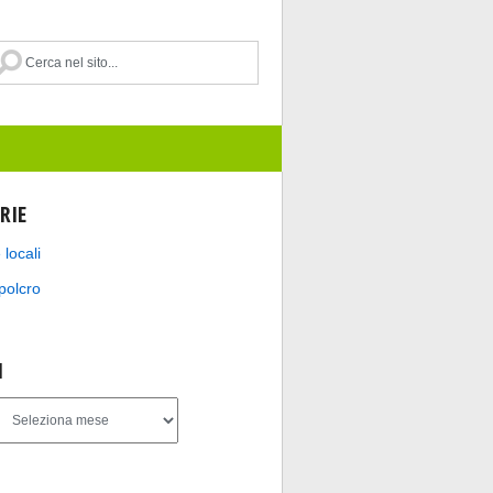
RIE
 locali
polcro
I