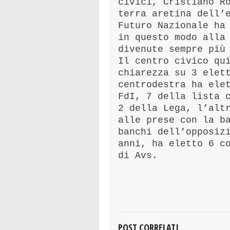
civici, Cristiano R
terra aretina dell’
Futuro Nazionale ha
in questo modo alla
divenute sempre più
Il centro civico qu
chiarezza su 3 elet
centrodestra ha ele
FdI, 7 della lista 
2 della Lega, l’alt
alle prese con la b
banchi dell’opposiz
anni, ha eletto 6 c
di Avs.
POST CORRELATI