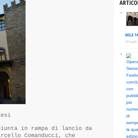
ARTICO
DELLE TA
28 lugli
nesi
Giunta in rampa di lancio da
arcello Comanducci, che