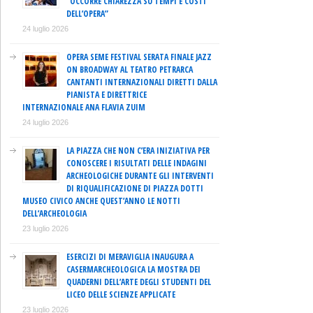
“OCCORRE CHIAREZZA SU TEMPI E COSTI
DELL’OPERA”
24 luglio 2026
OPERA SEME FESTIVAL SERATA FINALE JAZZ
ON BROADWAY AL TEATRO PETRARCA
CANTANTI INTERNAZIONALI DIRETTI DALLA
PIANISTA E DIRETTRICE
INTERNAZIONALE ANA FLAVIA ZUIM
24 luglio 2026
LA PIAZZA CHE NON C’ERA INIZIATIVA PER
CONOSCERE I RISULTATI DELLE INDAGINI
ARCHEOLOGICHE DURANTE GLI INTERVENTI
DI RIQUALIFICAZIONE DI PIAZZA DOTTI
MUSEO CIVICO ANCHE QUEST’ANNO LE NOTTI
DELL’ARCHEOLOGIA
23 luglio 2026
ESERCIZI DI MERAVIGLIA INAUGURA A
CASERMARCHEOLOGICA LA MOSTRA DEI
QUADERNI DELL’ARTE DEGLI STUDENTI DEL
LICEO DELLE SCIENZE APPLICATE
23 luglio 2026