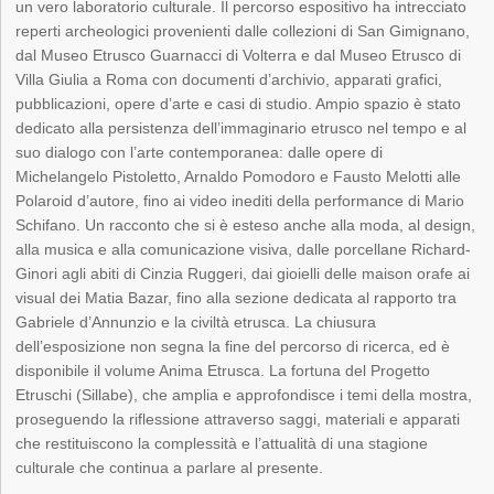
un vero laboratorio culturale. Il percorso espositivo ha intrecciato
reperti archeologici provenienti dalle collezioni di San Gimignano,
dal Museo Etrusco Guarnacci di Volterra e dal Museo Etrusco di
Villa Giulia a Roma con documenti d’archivio, apparati grafici,
pubblicazioni, opere d’arte e casi di studio. Ampio spazio è stato
dedicato alla persistenza dell’immaginario etrusco nel tempo e al
suo dialogo con l’arte contemporanea: dalle opere di
Michelangelo Pistoletto, Arnaldo Pomodoro e Fausto Melotti alle
Polaroid d’autore, fino ai video inediti della performance di Mario
Schifano. Un racconto che si è esteso anche alla moda, al design,
alla musica e alla comunicazione visiva, dalle porcellane Richard-
Ginori agli abiti di Cinzia Ruggeri, dai gioielli delle maison orafe ai
visual dei Matia Bazar, fino alla sezione dedicata al rapporto tra
Gabriele d’Annunzio e la civiltà etrusca. La chiusura
dell’esposizione non segna la fine del percorso di ricerca, ed è
disponibile il volume Anima Etrusca. La fortuna del Progetto
Etruschi (Sillabe), che amplia e approfondisce i temi della mostra,
proseguendo la riflessione attraverso saggi, materiali e apparati
che restituiscono la complessità e l’attualità di una stagione
culturale che continua a parlare al presente.